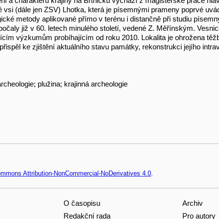
í a charakteru krajiny na Brtnicku vychází z magisterské práce hlav
ké vsi (dále jen ZSV) Lhotka, která je písemnými prameny poprvé uvád
gické metody aplikované přímo v terénu i distančně při studiu písem
aly již v 60. letech minulého století, vedené Z. Měřínským. Vesnice
ícím výzkumům probíhajícím od roku 2010. Lokalita je ohrožena těž
pěl ke zjištění aktuálního stavu památky, rekonstrukci jejího intravilá
rcheologie; plužina; krajinná archeologie
Commons Attribution-NonCommercial-NoDerivatives 4.0
.
O časopisu
Archiv
Redakční rada
Pro autory