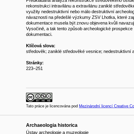
Předkládaná analýza rekonstrukce středověkého osídlen
rekonstrukci intravilánu a extravilánu zaniklé středově
využity nedestruktivní nebo málo destruktivní archeolo
návaznosti na předešlé výzkumy ZSV Lhotka, které započ
dokumentace musela být znovu objevena kvůli navazuj
Vysočině, a tak tento způsob archeologické prospekce přis
dokumentaci.
Klíčová slova:
středověk; zaniklé středověké vesnice; nedestruktivní a
Stránky:
223–251
Tato práce je licencována pod
Mezinárodní licencí Creative 
Archaeologia historica
Ústav archeologie a muzeologie