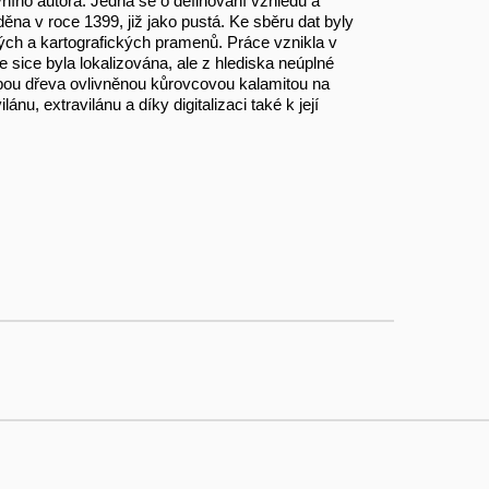
ního autora. Jedná se o definování vzhledu a
ěna v roce 1399, již jako pustá. Ke sběru dat byly
ných a kartografických pramenů. Práce vznikla v
 sice byla lokalizována, ale z hlediska neúplné
bou dřeva ovlivněnou kůrovcovou kalamitou na
nu, extravilánu a díky digitalizaci také k její