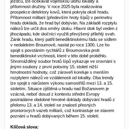
jezdců, lze očekávat vojenskou úlohu lokality a
přítomnost družiny. V roce 2025 byla realizována
prospekce detektory kovů, která pokryla okolí hradu.
Přítomnost militarií (především hroty šípů) v perimetru
hradu dokládá, že hrad byl dobýván. Na základě rozptylu
nálezů lze určit dva směry útoku. Hlavní útok byl veden z
jihozápadu, kde útočníci využili převýšený přilehlý svah.
Zánik hradu, který patřil benediktinskému řádu se sídlem
v nedalekém Broumově, nastal po roce 1300. Lze ho
spojit s povstáním rychtářů z Broumovska proti
benediktinské vrchnosti, které v této době proběhlo.
Shromážděný soubor hrotů šípů vykazuje ve srovnání s
jinými soubory z první poloviny 15. století nižší
hmotnostní hodnoty, což zároveň koreluje s menším
rozptylem nálezů ve vzdálenosti od lokality. Oba trendy
lze spojit s nárůstem výkonu samostřílů mezi 13. a 15.
stoletím. Situace zjištěná u hradu nad Božanovem je
vzácná, neboť dosud z kontextu střední Evropy
postrádáme obdobné hmotné doklady dobývání hradů z
přelomu 13. a 14. století se znalostí přesných
prostorových vazeb militarií, což kontrastuje se stavem
poznání u hradů dobývaných během 15. století.
Klíčová slova: