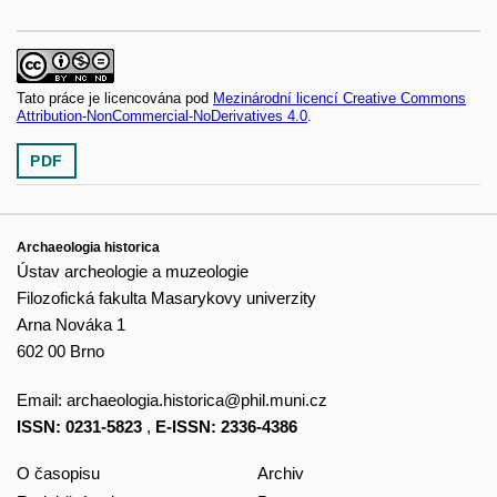
Tato práce je licencována pod
Mezinárodní licencí Creative Commons
Attribution-NonCommercial-NoDerivatives 4.0
.
PDF
Archaeologia historica
Ústav archeologie a muzeologie
Filozofická fakulta Masarykovy univerzity
Arna Nováka 1
602 00 Brno
Email:
archaeologia.historica@phil.muni.cz
ISSN: 0231-5823
,
E-ISSN: 2336-4386
O časopisu
Archiv