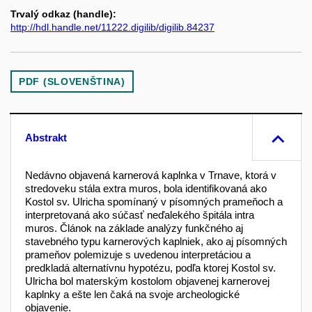
Trvalý odkaz (handle):
http://hdl.handle.net/11222.digilib/digilib.84237
PDF (SLOVENŠTINA)
Abstrakt
Nedávno objavená karnerová kaplnka v Trnave, ktorá v
stredoveku stála extra muros, bola identifikovaná ako
Kostol sv. Ulricha spomínaný v písomných prameňoch a
interpretovaná ako súčasť neďalekého špitála intra
muros. Článok na základe analýzy funkčného aj
stavebného typu karnerových kaplniek, ako aj písomných
prameňov polemizuje s uvedenou interpretáciou a
predkladá alternatívnu hypotézu, podľa ktorej Kostol sv.
Ulricha bol materským kostolom objavenej karnerovej
kaplnky a ešte len čaká na svoje archeologické
objavenie.