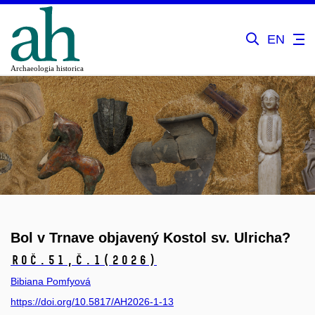
EN
Bol v Trnave objavený Kostol sv. Ulricha?
Roč.51,
č.1
(2026)
Bibiana Pomfyová
https://doi.org/10.5817/AH2026-1-13