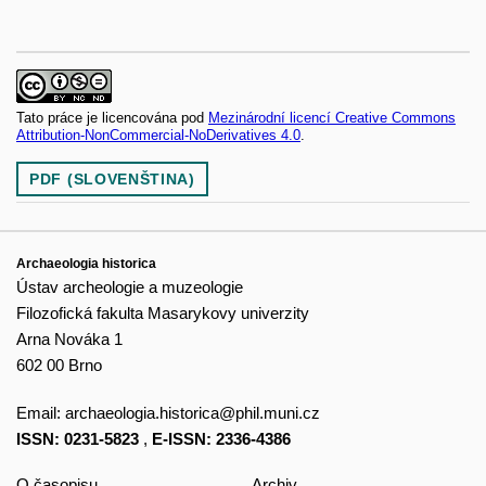
Tato práce je licencována pod
Mezinárodní licencí Creative Commons
Attribution-NonCommercial-NoDerivatives 4.0
.
PDF (SLOVENŠTINA)
Archaeologia historica
Ústav archeologie a muzeologie
Filozofická fakulta Masarykovy univerzity
Arna Nováka 1
602 00 Brno
Email:
archaeologia.historica@phil.muni.cz
ISSN: 0231-5823
,
E-ISSN: 2336-4386
O časopisu
Archiv