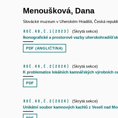
Menoušková, Dana
Slovácké muzeum v Uherském Hradišti, Česká republ
Roč.48,
č.1
(2023)
(Skrytá sekce)
Ikonografické a prostorové vazby uherskohradišťské
PDF (ANGLIČTINA)
Roč.49,
č.2
(2024)
(Skrytá sekce)
K problematice lokálních kamnářských výrobních cen
PDF
Roč.49,
č.2
(2024)
(Skrytá sekce)
Unikátní soubor kamnových kachlů z Veselí nad M
PDF