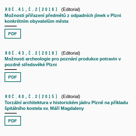
Roč.41,
č.2
(2016)
(Editorial)
Možnosti přiřazení předmětů z odpadních jímek v Plzni
konkrétním obyvatelům města
PDF
Roč.43,
č.2
(2018)
(Editorial)
Možnosti archeologie pro poznání produkce potravin v
pozdně středověké Plzni
PDF
Roč.40,
č.2
(2015)
(Editorial)
Torzální architektura v historickém jádru Plzně na příkladu
špitálního kostela sv. Máří Magdaleny
PDF