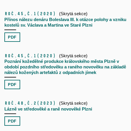
Roč.45,
č.1
(2020)
(Skrytá sekce)
Přínos nálezu denáru Boleslava III. k otázce polohy a vzniku
kostelů sv. Václava a Martina ve Staré Plzni
PDF
Roč.45,
č.1
(2020)
(Skrytá sekce)
Poznání kožedělné produkce královského města Plzně v
období pozdního středověku a raného novověku na základě
nálezů kožených artefaktů z odpadních jímek
PDF
Roč.48,
č.2
(2023)
(Skrytá sekce)
Lázně ve středověké a raně novověké Plzni
PDF