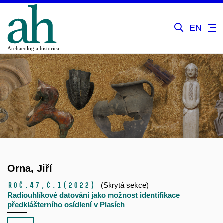
EN
Orna, Jiří
Roč.47,
č.1
(2022)
(Skrytá sekce)
Radiouhlíkové datování jako možnost identifikace
předklášterního osídlení v Plasích