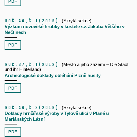
PDF
Roč.44,
č.1
(2019)
(Skrytá sekce)
Výzkum novověké hrobky v kostele sv. Jakuba Většího v
Nečtinech
PDF
Roč.37,
č.1
(2012)
(Město a jeho zázemí – Die Stadt
und ihr Hinterland)
Archeologické doklady obléhání Plzně husity
PDF
Roč.44,
č.2
(2019)
(Skrytá sekce)
Doklady hrnčířské výroby v Tylově ulici v Plané u
Mariánských Lázní
PDF