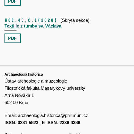
PDF
Roč.45,
č.1
(2020)
(Skrytá sekce)
Textilie z tumby sv. Václava
PDF
Archaeologia historica
Ústav archeologie a muzeologie
Filozofická fakulta Masarykovy univerzity
Arna Nováka 1
602 00 Brno
Email:
archaeologia.historica@phil.muni.cz
ISSN: 0231-5823
,
E-ISSN: 2336-4386