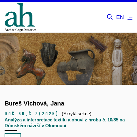
EN
Bureš Víchová, Jana
Roč.50,
č.2
(2025)
(Skrytá sekce)
Analýza a interpretace textilu a obuvi z hrobu č. 10/85 na
Dómském návrší v Olomouci