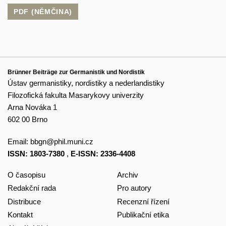
PDF (NĚMČINA)
Brünner Beiträge zur Germanistik und Nordistik
Ústav germanistiky, nordistiky a nederlandistiky
Filozofická fakulta Masarykovy univerzity
Arna Nováka 1
602 00 Brno
Email:
bbgn@phil.muni.cz
ISSN: 1803-7380
,
E-ISSN: 2336-4408
O časopisu
Archiv
Redakční rada
Pro autory
Distribuce
Recenzní řízení
Kontakt
Publikační etika