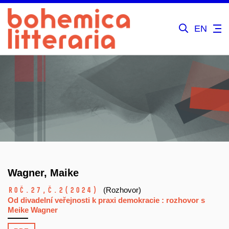
EN
Wagner, Maike
Roč.27,
č.2
(2024)
(Rozhovor)
Od divadelní veřejnosti k praxi demokracie : rozhovor s
Meike Wagner