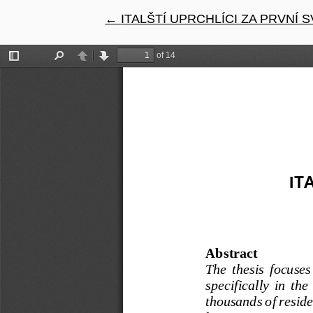
←
Návrat na podrobnosti článku
ITALŠTÍ UPRCHLÍCI ZA PRVNÍ