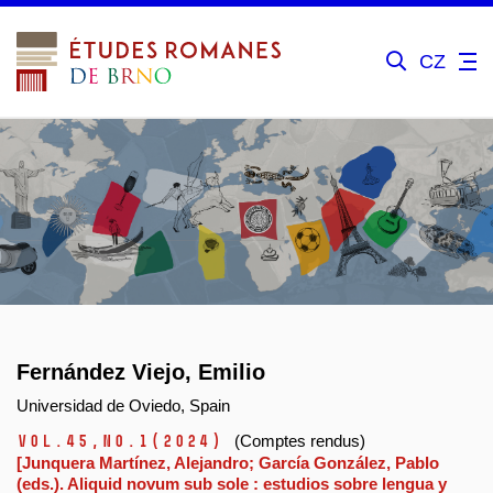
CZ
Fernández Viejo, Emilio
Universidad de Oviedo, Spain
Vol.45,
No.1
(2024)
(Comptes rendus)
[Junquera Martínez, Alejandro; García González, Pablo
(eds.). Aliquid novum sub sole : estudios sobre lengua y