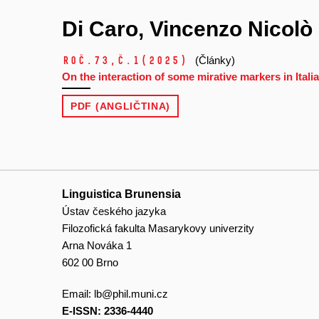
Di Caro, Vincenzo Nicolò
Roč.73,
č.1
(2025)
(Články)
On the interaction of some mirative markers in Itali
PDF (ANGLIČTINA)
Linguistica Brunensia
Ústav českého jazyka
Filozofická fakulta Masarykovy univerzity
Arna Nováka 1
602 00 Brno
Email:
lb@phil.muni.cz
E-ISSN: 2336-4440