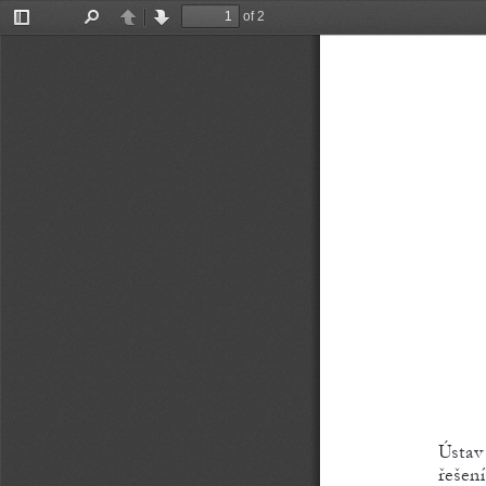
of 2
Toggle
Find
Previous
Next
Sidebar
Ústav
řešení