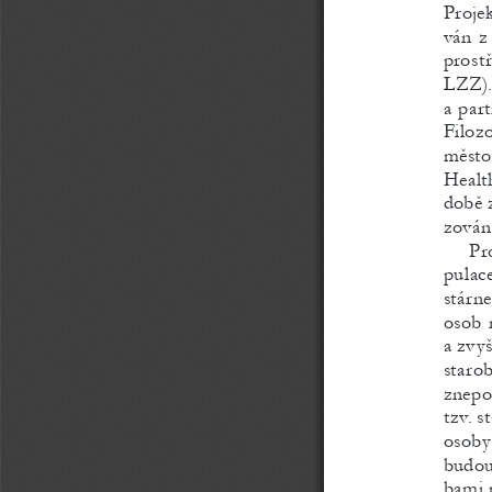
Proje
ván z
prost
lZZ). 
a par
Filozo
město.
Healt
době z
zován
   Pr
pulace
stárn
osob 
a zvyš
staro
znepo
tzv. s
osoby 
budou
bami 