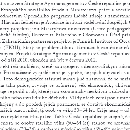
kt s názvem 
strategie Age managementu
v  české republice j
 Evropského sociálního fondu a Ministerstva práce a sociáln
řednictvím 
operačního programu 
lidské zdroje a zaměstnan
Hlavním řešitelem je Asociace institucí vzdělávání dospělých 
tnery projektu jsou Masarykova univerzita (Ústav pedagogic
fické fakulty), Univerzita Palackého v 
olomouci a Úřad prá
 Zahraničním partnerem projektu je Finnish Institute of 
occu
h (FI
oH), který se problematikou stárnoucích zaměstnanců
abývá. Projekt 
strategie Age managementu v 
české republice 
 od září 2010, ukončen má být v červnu 2012. 
ojekt řeší problémy, které jsou spojeny s demografickým stár
. Pro současné vyspělé země je typické, že jejich obyvatelstvo
e. Toto demografické stárnutí mimo jiné znamená, že se snižu
na trhu práce, zvyšuje se průměrný věk ekonomicky aktivn
uje se podíl osob, které jsou ekonomicky neaktivní z důvodu 
bního nebo invalidního důchodu. Vlády všech zemí jsou tímto
kojeny a do popředí jejich pozornosti se dostává ekonomická 
tarších pracovníků, tj. osob ve věku 50–64 let. Cíl je jasný – ud
co nejdéle na trhu práce. Také v 
české republice je zřejmé, že
cnosti se osoby staršího věku (50–64 let) stanou ve srovnán
mladými (20–34) a osobami středního věku (35–49) nejpočetn