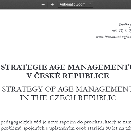
Zoom
Zoom
Out
In
Studia 
roč. 15, č. 
www.phil.muni.cz/wu
Strate
Gie  aGe mana   Ge
v če Ské  re PuBlice
sTrATEGY 
oF AGE MA
nAGEME
n
In THE CZECH 
rEPUB   lI
 pedagogických věd je nově zapojen do projektu, který se zam
 problémů spojených s uplatněným osob starších 50 let na trh