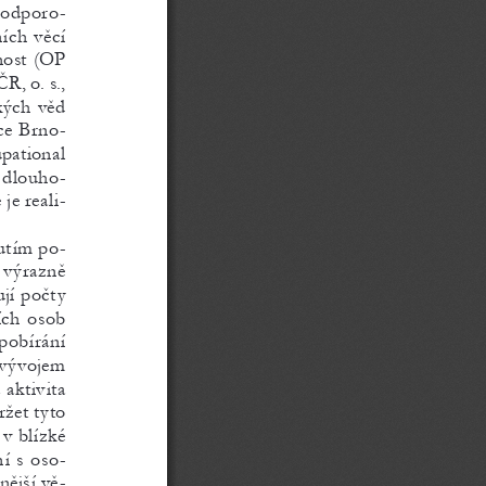
e podporo
-
ích věcí 
ost (
oP 
čr , o. s., 
kých věd 
ce Brno-
pational 
 dlouho-
je reali
-
nutím po
-
 výrazně 
jí počty 
ích osob 
pobírání 
 vývojem 
aktivita 
ržet tyto 
 v blízké 
í s oso
-
ější vě
-