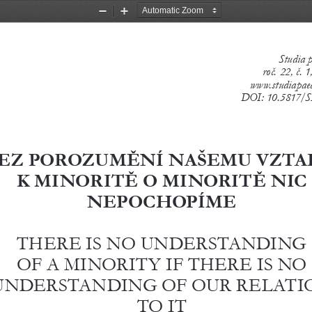
Zoom
Zoom
Out
In
Studia p
roč. 22, č. 
www.studiapaed
DOI: 10.5817/S
EZ POROZUMĚNÍ NAŠEMU VZTA
K MINORITĚ O MINORITĚ NIC 
NEPOCHOPÍME 
THERE IS NO UNDERSTANDING 
OF A MINORITY IF THERE IS NO 
UNDERSTANDING OF OUR RELATI
TO IT