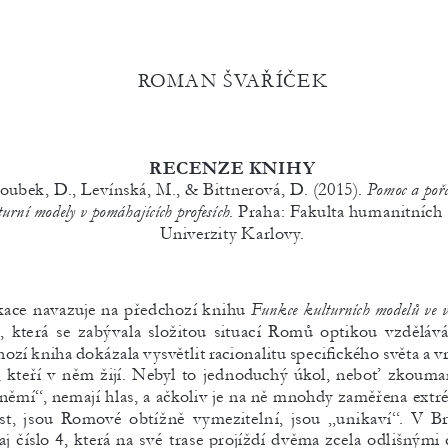
ROMAN ŠVAŘÍČEK
RECENZE KNIHY
ubek, D., Levínská, M., & Bittnerová, D. (2015). 
Pomoc a poř
turní modely v pomáhajících profesích
. Praha: Fakulta humanitních 
Univerzity Karlovy.
kace navazuje na předchozí knihu 
Funkce kulturních modelů ve v
), která se zabývala složitou situací Romů optikou vzdělává
ozí kniha dokázala vysvětlit racionalitu specifického světa a vr
, kteří v něm žijí. Nebyl to jednoduchý úkol, neboť zkouman
„němí“, nemají hlas, a ačkoliv je na ně mnohdy zaměřena ext
st, jsou Romové obtížně vymezitelní, jsou „unikaví“. V Br
j číslo 4, která na své trase projíždí dvěma zcela odlišnými 