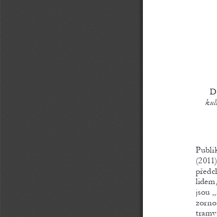
Do
kul
Publi
(2011
předch
lidem
jsou 
zorno
tramva