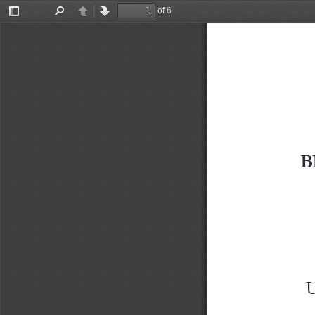
of 6
Toggle
Find
Previous
Next
Sidebar
B