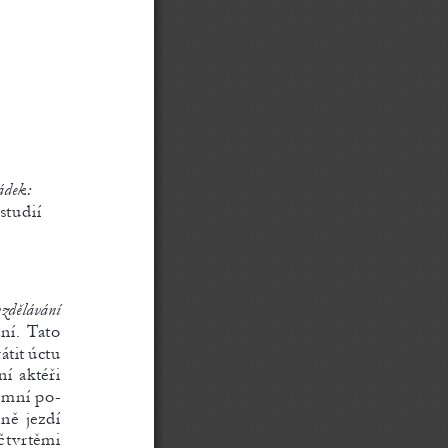
ádek: 
studií 
zdělávání
ní. Tato 
átit úctu 
í aktéři 
rémní po
-
ně jezdí 
čtvrtěmi 