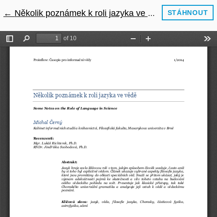
←
Návrat na podrobnosti článku
Několik poznámek k roli jazyka ve vědě
STÁHNOUT