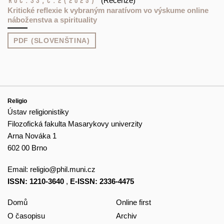
Roč.33,
č.2
(2025)
(Recenze)
Kritické reflexie k vybraným naratívom vo výskume online
náboženstva a spirituality
PDF (SLOVENŠTINA)
Religio
Ústav religionistiky
Filozofická fakulta Masarykovy univerzity
Arna Nováka 1
602 00 Brno
Email:
religio@phil.muni.cz
ISSN: 1210-3640
,
E-ISSN: 2336-4475
Domů
Online first
O časopisu
Archiv