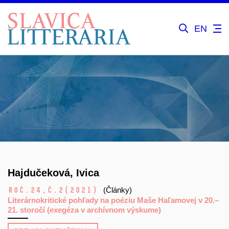
EN
Hajdučeková, Ivica
Roč.24,
č.2
(2021)
(Články)
Literárnokritické pohľady na poéziu Maše Haľamovej v 20.–
21. storočí (exegéza v archívnom výskume)