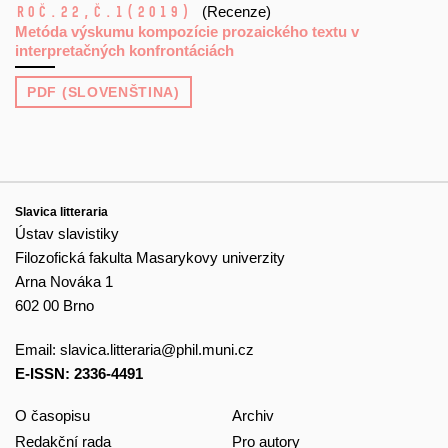
Roč.22,
č.1
(2019)
(Recenze)
Metóda výskumu kompozície prozaického textu v
interpretačných konfrontáciách
PDF (SLOVENŠTINA)
Slavica litteraria
Ústav slavistiky
Filozofická fakulta Masarykovy univerzity
Arna Nováka 1
602 00 Brno
Email:
slavica.litteraria@phil.muni.cz
E-ISSN: 2336-4491
O časopisu
Archiv
Redakční rada
Pro autory