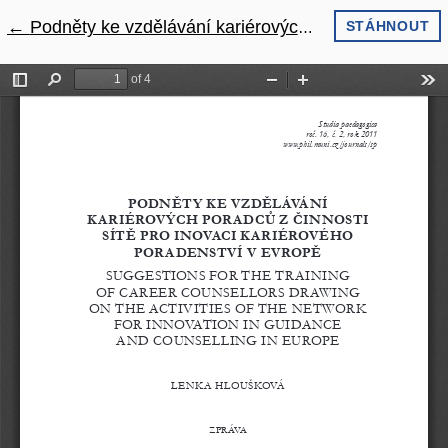
←
Návrat na podrobnosti článku
Podněty ke vzdělávání kariérových poradců z činnosti sítě pro inovaci kariérového poradenství v Evropě
STÁHNOUT