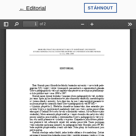
←
Návrat na podrobnosti článku
Editorial
STÁHNOUT