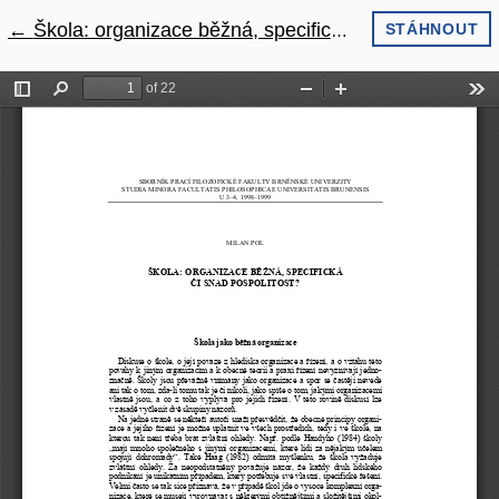
←
Návrat na podrobnosti článku
Škola: organizace běžná, specifická či snad pospolitost?
STÁHNOUT