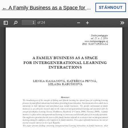
←
Návrat na podrobnosti článku
A Family Business as a Space for Intergenerational Learning Interactions
STÁHNOUT