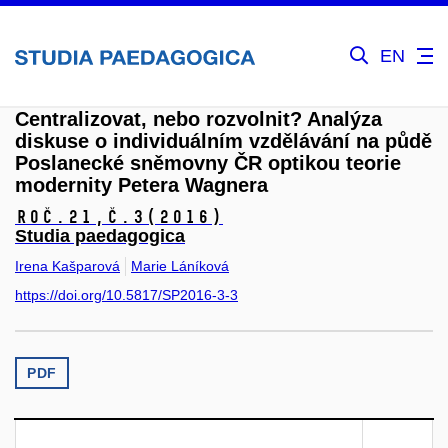
EN
Centralizovat, nebo rozvolnit? Analýza
diskuse o individuálním vzdělávání na půdě
Poslanecké sněmovny ČR optikou teorie
modernity Petera Wagnera
Roč.21,
č.3
(2016)
Studia paedagogica
Irena Kašparová
Marie Láníková
https://doi.org/10.5817/SP2016-3-3
PDF