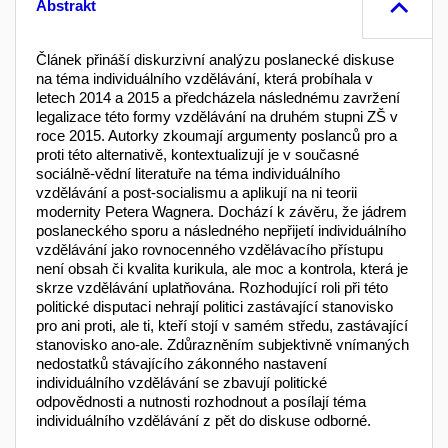
Abstrakt
Článek přináší diskurzivní analýzu poslanecké diskuse
na téma individuálního vzdělávání, která probíhala v
letech 2014 a 2015 a předcházela následnému zavržení
legalizace této formy vzdělávání na druhém stupni ZŠ v
roce 2015. Autorky zkoumají argumenty poslanců pro a
proti této alternativě, kontextualizují je v současné
sociálně-vědní literatuře na téma individuálního
vzdělávání a post-socialismu a aplikují na ni teorii
modernity Petera Wagnera. Dochází k závěru, že jádrem
poslaneckého sporu a následného nepřijetí individuálního
vzdělávání jako rovnocenného vzdělávacího přístupu
není obsah či kvalita kurikula, ale moc a kontrola, která je
skrze vzdělávání uplatňována. Rozhodující roli při této
politické disputaci nehrají politici zastávající stanovisko
pro ani proti, ale ti, kteří stojí v samém středu, zastávající
stanovisko ano-ale. Zdůrazněním subjektivně vnímaných
nedostatků stávajícího zákonného nastavení
individuálního vzdělávání se zbavují politické
odpovědnosti a nutnosti rozhodnout a posílají téma
individuálního vzdělávání z pět do diskuse odborné.