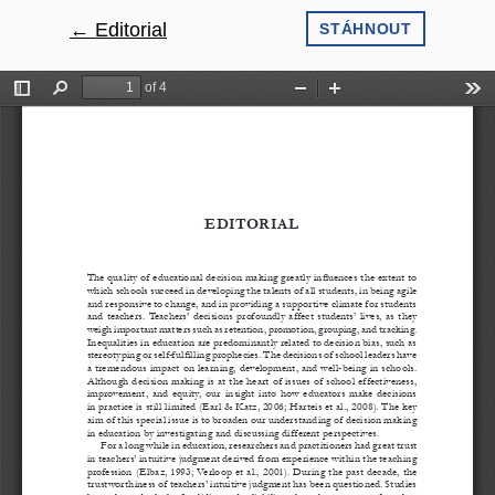
←
Návrat na podrobnosti článku
Editorial
STÁHNOUT