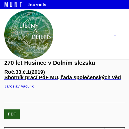
270 let Husince v Dolním slezsku
Roč.33,
č.1
(2019)
Sborník prací PdF MU, řada společenských věd
Jaroslav Vaculík
PDF