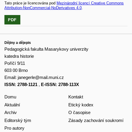
Tato práce je licencována pod
Mezinárodní licencí Creative Commons
Attribution-NonCommercial-NoDerivatives 4.0
.
PDF
Dějiny a dějepis
Pedagogická fakulta Masarykovy univerzity
katedra historie
Poříčí 9/11
603 00 Brno
Email:
janegerle@mail.muni.cz
ISSN: 2788-1121
,
E-ISSN: 2788-113X
Domu
Kontakt
Aktuální
Etický kodex
Archiv
O časopise
Editorský tým
Zásady zachování soukromí
Pro autory