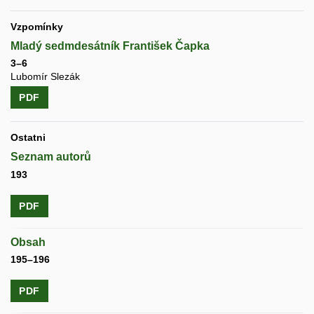
Vzpomínky
Mladý sedmdesátník František Čapka
3–6
Lubomír Slezák
PDF
Ostatni
Seznam autorů
193
PDF
Obsah
195–196
PDF