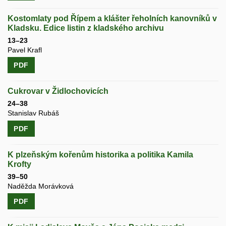
Kostomlaty pod Řípem a klášter řeholních kanovníků v
Kladsku. Edice listin z kladského archivu
13–23
Pavel Krafl
PDF
Cukrovar v Židlochovicích
24–38
Stanislav Rubáš
PDF
K plzeňským kořenům historika a politika Kamila
Krofty
39–50
Naděžda Morávková
PDF