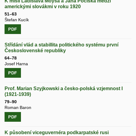
K misii Ladislava Moyša a Jána Pociska medzi
americkými slovákmi v roku 1920
51–63
Štefan Kucík
PDF
Střídání vlád a stabillita politického systému první
Československé republiky
64–78
Josef Harna
PDF
Prof. Marian Szyjkowski a česko-polská vzjemnost I
(1921-1939)
79–90
Roman Baron
PDF
K působení viceguvernéra podkarpatské rusi