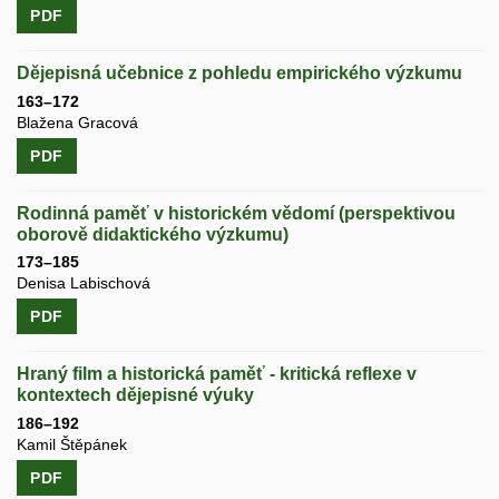
PDF
Dějepisná učebnice z pohledu empirického výzkumu
163–172
Blažena Gracová
PDF
Rodinná paměť v historickém vědomí (perspektivou
oborově didaktického výzkumu)
173–185
Denisa Labischová
PDF
Hraný film a historická paměť - kritická reflexe v
kontextech dějepisné výuky
186–192
Kamil Štěpánek
PDF