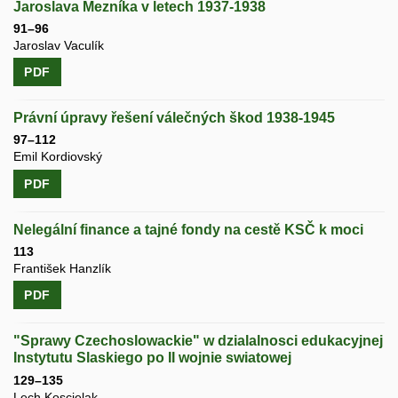
Jaroslava Mezníka v letech 1937-1938
91–96
Jaroslav Vaculík
PDF
Právní úpravy řešení válečných škod 1938-1945
97–112
Emil Kordiovský
PDF
Nelegální finance a tajné fondy na cestě KSČ k moci
113
František Hanzlík
PDF
"Sprawy Czechoslowackie" w dzialalnosci edukacyjnej
Instytutu Slaskiego po II wojnie swiatowej
129–135
Lech Koscielak