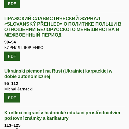
PDF
ПРАЖСКИЙ СЛАВИСТИЧЕСКИЙ ЖУРНАЛ
«SLOVANSKÝ PŘEHLED» О ПОЛИТИКЕ ПОЛЬШИ В
ОТНОШЕНИИ БЕЛОРУССКОГО МЕНЬШИНСТВА В
МЕЖВОЕННЫЙ ПЕРИОД
90–94
КИРИЛЛ ШЕВЧЕНКО
PDF
Ukrainski piemont na Rusi (Ukrainie) karpackiej w
dobie autonomicznej
95–112
Michal Jarnecki
PDF
K reflexi migrací v historické edukaci prostřednictvím
poštovní známky a karikatury
113–125