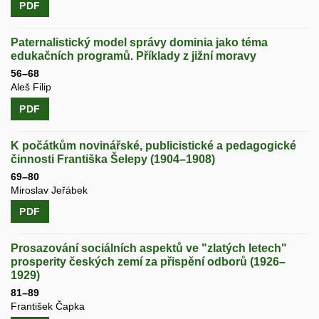
PDF
Paternalistický model správy dominia jako téma
edukačních programů. Příklady z jižní moravy
56–68
Aleš Filip
PDF
K počátkům novinářské, publicistické a pedagogické
činnosti Františka Šelepy (1904–1908)
69–80
Miroslav Jeřábek
PDF
Prosazování sociálních aspektů ve "zlatých letech"
prosperity českých zemí za přispění odborů (1926–
1929)
81–89
František Čapka