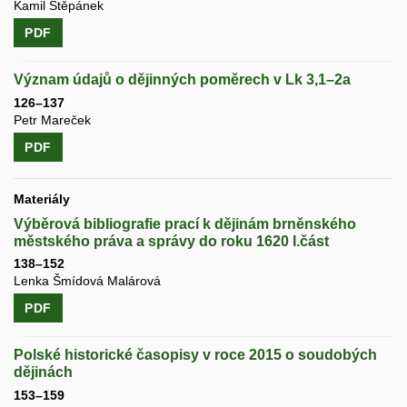
Kamil Štěpánek
PDF
Význam údajů o dějinných poměrech v Lk 3,1–2a
126–137
Petr Mareček
PDF
Materiály
Výběrová bibliografie prací k dějinám brněnského
městského práva a správy do roku 1620 I.část
138–152
Lenka Šmídová Malárová
PDF
Polské historické časopisy v roce 2015 o soudobých
dějinách
153–159