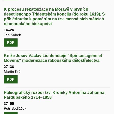
K procesu rekatolizace na Moravě v prvních
desetiletíchpo Tridentském koncilu (do roku 1619). S
přihlédnutím k poměrům na tzv. mensálních státcích
olomouckého biskupctví
14–26
Jan Saheb
PDF
Kníže Josev Václav Lichtenštejn "Spiritus agens et
Movens" modernizace rakouského dělostřelectva
27–36
Martin Krůl
PDF
Paleografický rozbor tzv. Kroniky Antonína Johanna
Pardubského 1714–1858
37–55
Petr Sedláček