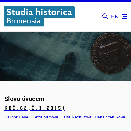
EN
Slovo úvodem
Roč.62,
č.1
(2015)
Dalibor Havel
Petra Mutlová
Jana Nechutová
Dana Stehlíková