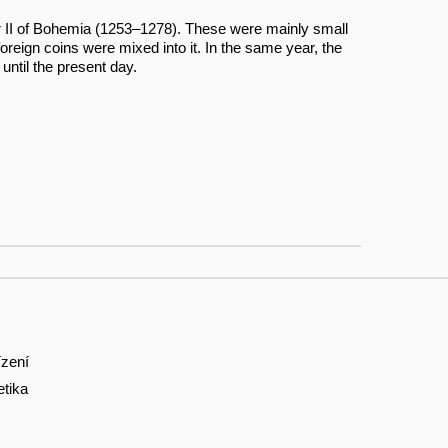
ar II of Bohemia (1253–1278). These were mainly small
oreign coins were mixed into it. In the same year, the
ntil the present day.
ízení
etika