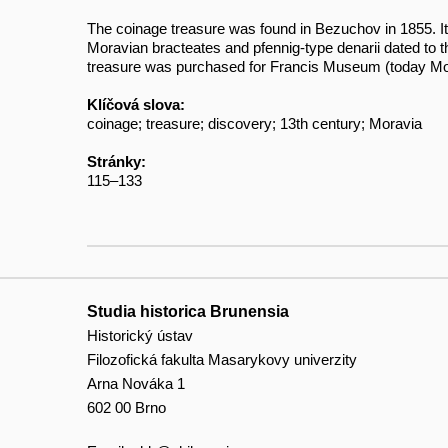
The coinage treasure was found in Bezuchov in 1855. It
Moravian bracteates and pfennig-type denarii dated to th
treasure was purchased for Francis Museum (today Mora
Klíčová slova:
coinage; treasure; discovery; 13th century; Moravia
Stránky:
115–133
Studia historica Brunensia
Historický ústav
Filozofická fakulta Masarykovy univerzity
Arna Nováka 1
602 00 Brno