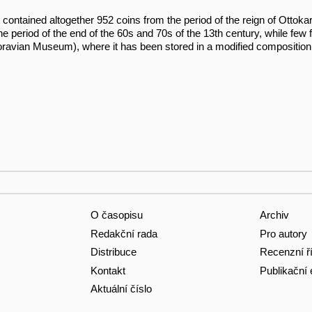
 contained altogether 952 coins from the period of the reign of Ottok
e period of the end of the 60s and 70s of the 13th century, while few f
vian Museum), where it has been stored in a modified composition u
O časopisu
Archiv
Redakční rada
Pro autory
Distribuce
Recenzní ř
Kontakt
Publikační 
Aktuální číslo