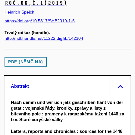
Roč.66,
č.1
(2019)
Heinrich Speich
https://doi.org/10.5817/SHB2019-1-6
Trvalý odkaz (handle):
http://hdl.handle.net/11222.digilib/142304
PDF (NĚMČINA)
Abstrakt
Nach demm und wir üch jetz geschriben hant von der
getat : vojenské řády, kroniky, zprávy a listy z
bitevního pole : prameny k ragazskému tažení 1446 za
tzv. Staré curyšské války
Letters, reports and chronicles : sources for the 1446