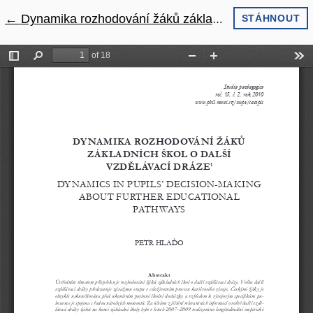
←
Návrat na podrobnosti článku
Dynamika rozhodování žáků základních škol o další vzdělávací dráze
STÁHNOUT