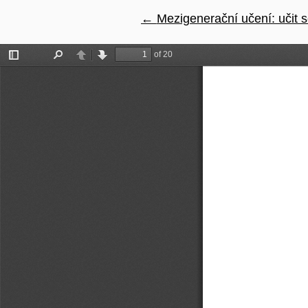
←
Návrat na podrobnosti člán
Mezigenerační učení: učit 