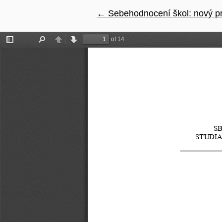
←
Návrat na podrobnosti článk
Sebehodnocení škol: nový pr