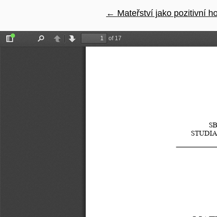
←
Návrat na podrobnosti čl
Mateřství jako pozitivní h