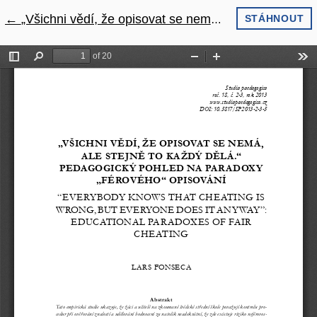
←
Návrat na podrobnosti článku
„Všichni vědí, že opisovat se nemá, ale stejně to každý dělá.“ Pedagogický pohled na paradoxy „férového“ opisování
STÁHNOUT