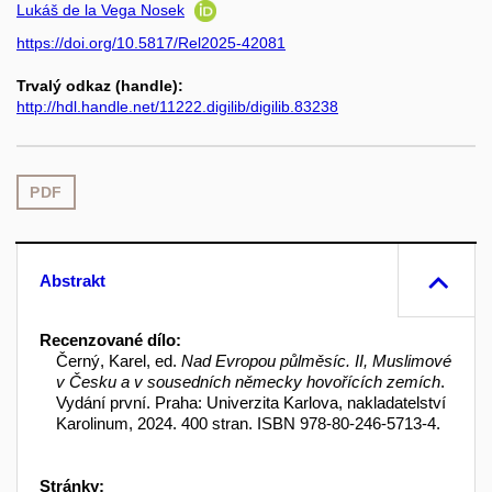
Lukáš de la Vega Nosek
https://doi.org/10.5817/Rel2025-42081
Trvalý odkaz (handle):
http://hdl.handle.net/11222.digilib/digilib.83238
PDF
Abstrakt
Recenzované dílo:
Černý, Karel, ed.
Nad Evropou půlměsíc. II, Muslimové
v Česku a v sousedních německy hovořících zemích
.
Vydání první. Praha: Univerzita Karlova, nakladatelství
Karolinum, 2024. 400 stran. ISBN 978-80-246-5713-4.
Stránky: