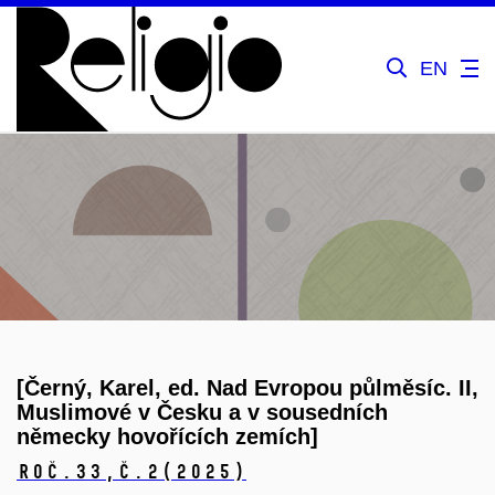
EN
[Černý, Karel, ed. Nad Evropou půlměsíc. II,
Muslimové v Česku a v sousedních
německy hovořících zemích]
Roč.33,
č.2
(2025)