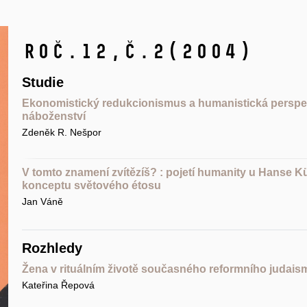
Roč.12,
č.2
(2004)
Studie
Ekonomistický redukcionismus a humanistická perspek
náboženství
Zdeněk R. Nešpor
V tomto znamení zvítězíš? : pojetí humanity u Hanse K
konceptu světového étosu
Jan Váně
Rozhledy
Žena v rituálním životě současného reformního judais
Kateřina Řepová