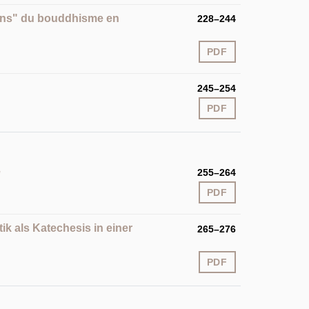
ions" du bouddhisme en
228–244
PDF
245–254
PDF
e
255–264
PDF
k als Katechesis in einer
265–276
PDF