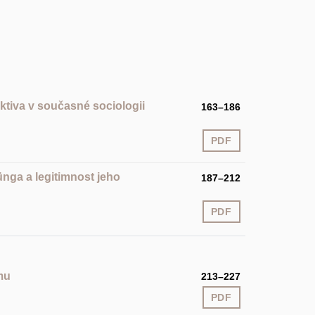
tiva v současné sociologii
163–186
PDF
ünga a legitimnost jeho
187–212
PDF
mu
213–227
PDF