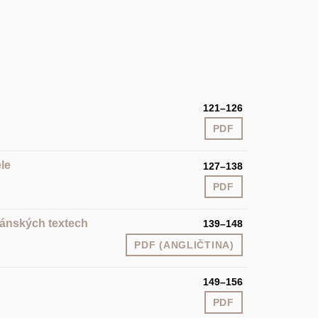
121–126
PDF
le
127–138
PDF
iánských textech
139–148
PDF (ANGLIČTINA)
149–156
PDF