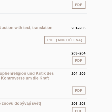
PDF
uction with text, translation
201–203
PDF (ANGLIČTINA)
203–204
PDF
ophenreligion und Kritik des
204–205
 Kontroverse um die Kraft
PDF
é znovu dobývají svět]
206–208
PDF