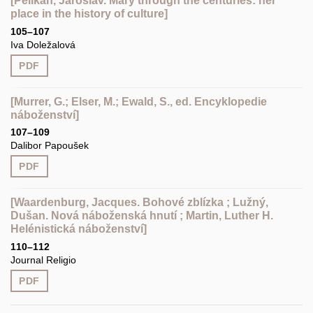
[Pelikán, Jaroslav. Mary through the centuries: her
place in the history of culture]
105–107
Iva Doležalová
PDF
[Murrer, G.; Elser, M.; Ewald, S., ed. Encyklopedie
náboženství]
107–109
Dalibor Papoušek
PDF
[Waardenburg, Jacques. Bohové zblízka ; Lužný,
Dušan. Nová náboženská hnutí ; Martin, Luther H.
Helénistická náboženství]
110–112
Journal Religio
PDF