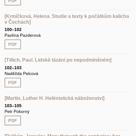
PDF
[Krmíčková, Helena. Studie a texty k počátkům kalicha
v Čechách]
100–102
Pavlína Pazderová
PDF
[Tillich, Paul. Lidské tázání po nepodmíněném]
102–103
Naděžda Pelcová
PDF
[Martin, Luther H. Helénistická náboženství]
103–105
Petr Pokorný
PDF