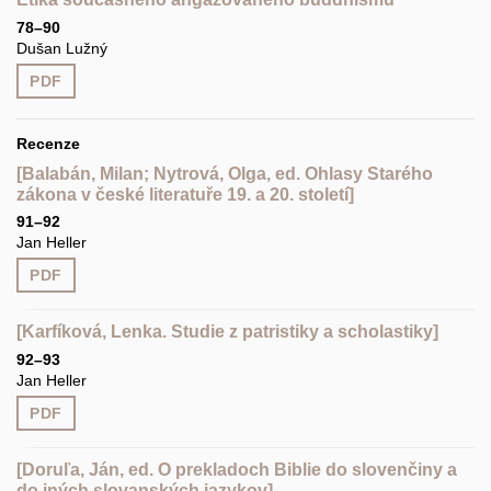
78–90
Dušan Lužný
PDF
Recenze
[Balabán, Milan; Nytrová, Olga, ed. Ohlasy Starého
zákona v české literatuře 19. a 20. století]
91–92
Jan Heller
PDF
[Karfíková, Lenka. Studie z patristiky a scholastiky]
92–93
Jan Heller
PDF
[Doruľa, Ján, ed. O prekladoch Biblie do slovenčiny a
do iných slovanských jazykov]