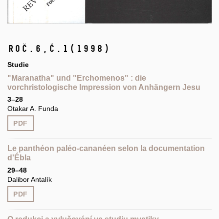
Roč.6,
č.1
(1998)
Studie
"Maranatha" und "Erchomenos" : die
vorchristologische Impression von Anhängern Jesu
3–28
Otakar A. Funda
PDF
Le panthéon paléo-cananéen selon la documentation
d'Ébla
29–48
Dalibor Antalík
PDF