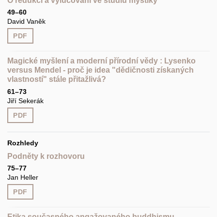
O redukci a vylučování ve studiu mystiky
49–60
David Vaněk
PDF
Magické myšlení a moderní přírodní vědy : Lysenko
versus Mendel - proč je idea "dědičnosti získaných
vlastností" stále přitažlivá?
61–73
Jiří Sekerák
PDF
Rozhledy
Podněty k rozhovoru
75–77
Jan Heller
PDF
Etika současného angažovaného buddhismu