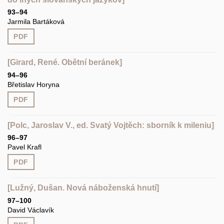
93–94
Jarmila Bartáková
PDF
[Girard, René. Obětní beránek]
94–96
Břetislav Horyna
PDF
[Polc, Jaroslav V., ed. Svatý Vojtěch: sborník k mileniu]
96–97
Pavel Krafl
PDF
[Lužný, Dušan. Nová náboženská hnutí]
97–100
David Václavík