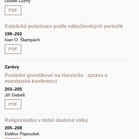
Dušan Lužný
PDF
Katolická polarizace podle náboženských periodik
199–202
Ivan O. Štampach
PDF
Zprávy
Poslední gnostikové na Harvardu : zpráva o
mandejské konferenci
203–205
Jiří Gebelt
PDF
Religionistika v době studené války
205–208
Dalibor Papoušek