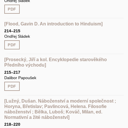
Ondřej Sládek
PDF
[Flood, Gavin D. An introduction to Hinduism]
214–215
Ondřej Sládek
PDF
[Prosecký, Jiří a kol. Encyklopedie starověkého
Předního východu]
215–217
Dalibor Papoušek
PDF
[Lužný, Dušan. Náboženství a moderní společnost ;
Horyna, Břetislav; Pavlincová, Helena. Filosofie
náboženství ; Bělka, Luboš; Kováč, Milan, ed.
Normativní a žité náboženství]
218–220