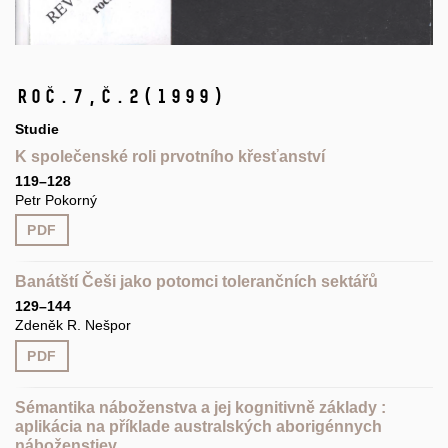
Roč.7,
č.2
(1999)
Studie
K společenské roli prvotního křesťanství
119–128
Petr Pokorný
PDF
Banátští Češi jako potomci tolerančních sektářů
129–144
Zdeněk R. Nešpor
PDF
Sémantika náboženstva a jej kognitivně zákla­dy :
aplikácia na příklade australských aborigénnych
náboženstiev