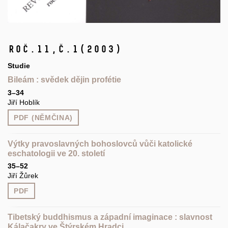
Roč.11,
č.1
(2003)
Studie
Bileám : svědek dějin profétie
3–34
Jiří Hoblík
PDF (NĚMČINA)
Výtky pravoslavných bohoslovců vůči katolické
eschatologii ve 20. století
35–52
Jiří Žůrek
PDF
Tibetský buddhismus a západní imaginace : slavnost
Kálačakry ve Štýrském Hradci