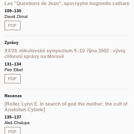
Les "Questions de Jean", apocryphe bogomilo-cathare
109–130
David Zbíral
PDF
Zprávy
XXVII. mikulovské sympozium 9.-10. října 2002 : vývoj
církevní správy na Moravě
131–134
Petr Elbel
PDF
Recenze
[Roller, Lynn E. In search of god the mother: the cult of
Anatolian Cybele]
135–137
Aleš Chalupa
PDF