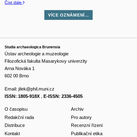
Číst dále
VÍCE OZNÁMENÍ...
Studia archaeologica Brunensia
Ústav archeologie a muzeologie
Filozofická fakulta Masarykovy univerzity
Arna Nováka 1
602 00 Brno
Email:
jilek@phil.muni.cz
ISSN: 1805-918X
,
E-ISSN: 2336-4505
O časopisu
Archiv
Redakční rada
Pro autory
Distribuce
Recenzní řízení
Kontakt
Publikační etika