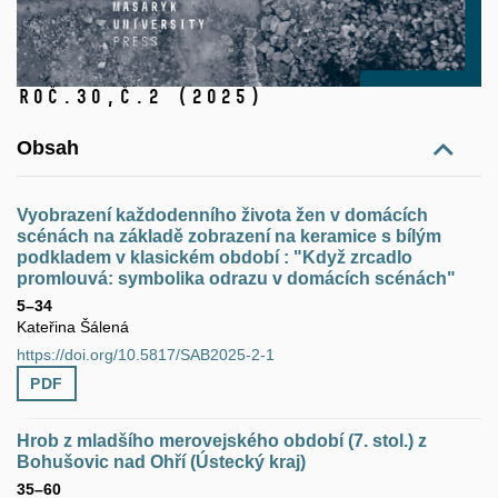
Roč.30,
č.2
(2025)
Obsah
Vyobrazení každodenního života žen v domácích
scénách na základě zobrazení na keramice s bílým
podkladem v klasickém období : "Když zrcadlo
promlouvá: symbolika odrazu v domácích scénách"
5–34
Kateřina Šálená
https://doi.org/10.5817/SAB2025-2-1
PDF
Hrob z mladšího merovejského období (7. stol.) z
Bohušovic nad Ohří (Ústecký kraj)
35–60