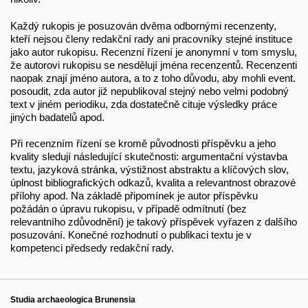
Každý rukopis je posuzován dvěma odbornými recenzenty,
kteří nejsou členy redakční rady ani pracovníky stejné instituce
jako autor rukopisu. Recenzní řízení je anonymní v tom smyslu,
že autorovi rukopisu se nesdělují jména recenzentů. Recenzenti
naopak znají jméno autora, a to z toho důvodu, aby mohli event.
posoudit, zda autor již nepublikoval stejný nebo velmi podobný
text v jiném periodiku, zda dostatečně cituje výsledky práce
jiných badatelů apod.
Při recenzním řízení se kromě původnosti příspěvku a jeho
kvality sledují následující skutečnosti: argumentační výstavba
textu, jazyková stránka, výstižnost abstraktu a klíčových slov,
úplnost bibliografických odkazů, kvalita a relevantnost obrazové
přílohy apod. Na základě připomínek je autor příspěvku
požádán o úpravu rukopisu, v případě odmítnutí (bez
relevantního zdůvodnění) je takový příspěvek vyřazen z dalšího
posuzování. Konečné rozhodnutí o publikaci textu je v
kompetenci předsedy redakční rady.
Studia archaeologica Brunensia