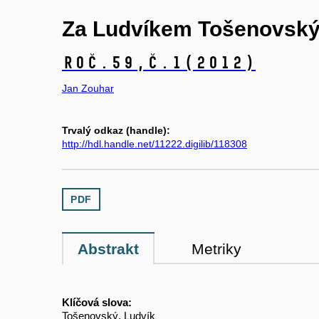
Za Ludvíkem Tošenovsk
Roč.59,
č.1
(2012)
Jan Zouhar
Trvalý odkaz (handle):
http://hdl.handle.net/11222.digilib/118308
PDF
Abstrakt
Metriky
Klíčová slova:
Tošenovský, Ludvík