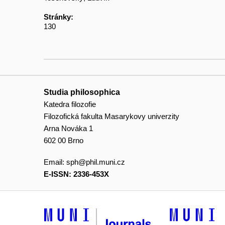
Stránky:
130
Studia philosophica
Katedra filozofie
Filozofická fakulta Masarykovy univerzity
Arna Nováka 1
602 00 Brno
Email:
sph@phil.muni.cz
E-ISSN: 2336-453X