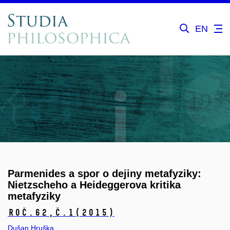
EN
Parmenides a spor o dejiny metafyziky:
Nietzscheho a Heideggerova kritika
metafyziky
Roč.62,
č.1
(2015)
Dušan Hruška