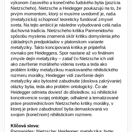
výkonom časového a konečného ľudského bytia (pozícia
Nietzscheho). Nietzsche a Heidegger poukazujú na to, že
prvým momentom, ktorý si musíme uvedomiť je, naša
(metafyzická) schopnosť teoreticky fundovať zmysel
sveta. Na tejto ambícii je následne vybudovaná celá naša
duchovná tradícia. Nietzscheho kritika Parmenidovho
spôsobu myslenia znamená skôr kritiku domyslenia jeho
základných predpokladov v platonskom variante
metafyziky. Takto koncipovaná kritika je prijateľná
rovnako pre Heideggera. Spor nastane až vo finálnom
zmysle dejín metafyziky – zatiaľ čo Nietzsche ich vidí
ako zavŕšenie morálneho videnia sveta a teda ako
problém kritiky metafyzikou maskovaného nihilistického
rozmeru morálky, Heidegger vidí zavŕšenie dejín
metafyziky ako bytostné zabudnutie (doslova zakrývanie)
otázky bytia, teda ako problém ontologický. Čo ale
Heidegger odmieta doviesť do dôsledkov, sú nihilistické
konzekvencie svojej ontológie, odhalené a tematizované
práve prostredníctvom Nietzscheho kritiky morálky, v
ktorej je práve zabudnutosť bytia demaskovaná vo
svojom (konečnom) nihilistickom rozmere.
Klíčová slova:
Parmenides; Nietzsche; Heidegger; metafyzika; bytie;