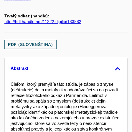
Trvalý odkaz (handle):
http://hdl.handle.net/11222.digilib/133882
PDF (SLOVENŠTINA)
Abstrakt
Cieľom, ktorý premýšľa táto štúdia, je zápas o zmysel
(deštrukcie) dejín metafyziky odohrávajúci sa na pozadí
reflexie filozofického odkazu Parmenida. Leitmotív
problému sa spája so zmyslom (deštrukcie) dejín
metafyziky ako západnej ontológie (Heideggerova
pozícia); identifikáciou platonskej (metafyzickej) tradície
ako falošného vedenia nazerajúceho v pravde existujúce
jestvujúcno, ktoré sa vo svetle tézy o neexistencii
absolútnej pravdy a jej explikáciou stáva konkrétnym