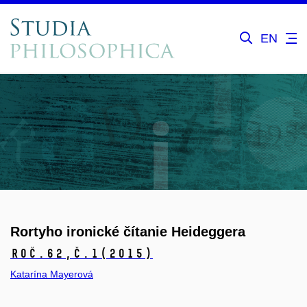
EN
Rortyho ironické čítanie Heideggera
Roč.62,
č.1
(2015)
Katarína Mayerová