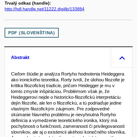
Trvalý odkaz (handle):
http://hdl.handle.net/11222.digilib/133884
PDF (SLOVENŠTINA)
Abstrakt
Cieľom štúdie je analýza Rortyho hodnotenia Heideggera
ako ironického teoretika. Rorty tvrdí, že úlohou filozofie je
kritika filozofickej tradície, pričom Heidegger je mu v
tomto zmysle inšpiráciou. Problémom však je, že
Heideggerovi nejde o historicko-filozofickú interpretáciu
dejín filozofie, ale len o filozofickú, a tú podriaďuje jedine
vlastným filozofickým záujmom. Pre zodpovedné
skúmanie hlavného problému je nevyhnutná Rortyho
definícia a vymedzenie teoretického ironika, ktorý má
pochybnosti o funkčnosti, zameranosti či privilegovanosti
slovníkov, ale aj o existencii akéhosi konečného slovníka.