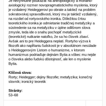
Je nevyhnutné poukázať na antropologický a morálno-
axiologický rozmer novopragmatistického myslenia, ktorý
je vzdialený Heideggerovi po obrate a taktiež na problém
sokratovskej spravodlivosti, ktorý mu je taktiež vzdialený,
na rozdiel od rortyovského ironika. Dôležitou črtou
teoretického ironika je odmietanie tradičnej metafyziky a
sústredenie sa na metafyziku v úplne odlišnom slova
zmysle, teda ide o snahu pochopiť metafyzické
(teoretické) nutkanie natoľko, že sa ho človek zbaví.
Avšak ani to pre Heideggera neplatí. Rortyho výzva k
filozofii ako napĺňaniu ľudskosti je v absolútnom nesúlade
s Heideggerovým Listom o humanizme, v ktorom
humanizmus podriaďuje dejinám Bytia a vôbec mu nejde
o človeka alebo ľudskú dôstojnosť, ale len o myslenie
Bytia.
Klíčová slova:
Rorty; Heidegger; dejiny filozofie; metafyzika; konečný
slovník; ironický teoretik
Stránky:
53–68