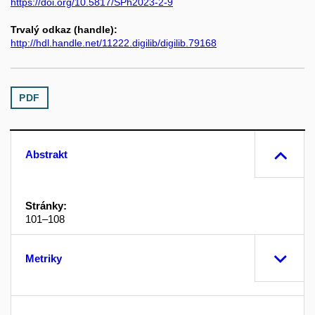
https://doi.org/10.5817/SPh2023-2-9
Trvalý odkaz (handle):
http://hdl.handle.net/11222.digilib/digilib.79168
PDF
Abstrakt
Stránky:
101–108
Metriky