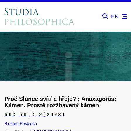
EN
Proč Slunce svítí a hřeje? : Anaxagorás:
Kámen. Prostě rozžhavený kámen
Roč.70,
č.2
(2023)
Richard Pospiech