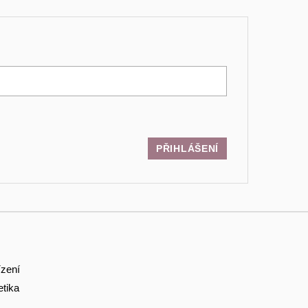
PŘIHLÁŠENÍ
ízení
etika