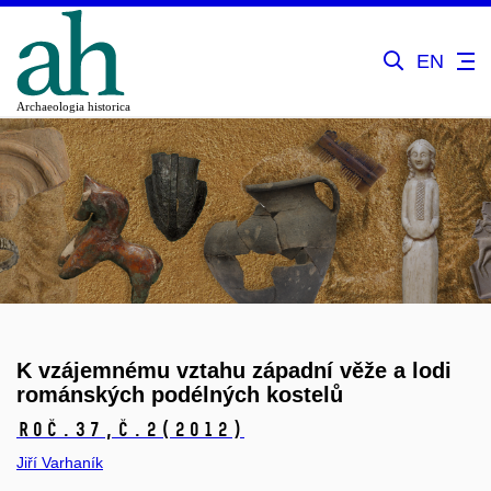
EN
K vzájemnému vztahu západní věže a lodi
románských podélných kostelů
Roč.37,
č.2
(2012)
Jiří Varhaník