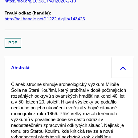
https://doi.org/10.5817/AH2020-2-10
Trvalý odkaz (handle):
http://hdl.handle.net/11222.digilib/143426
PDF
Abstrakt
Článek stručně shrnuje archeologický výzkum Miloše
Šolla na Staré Kouřimi, který probíhal v době počínajících
rozsáhlých odkryvů slovanských hradišť na konci 40. let
a v 50. letech 20. století. Hlavní výsledky se podařilo
nedlouho po jeho ukončení uveřejnit v hojně citované
monografii z roku 1966. Příliš velký rozsah terénních
výzkumů v poválečné době se často odrazil v
nedostatečném zpracování odkrytých situací. Nejinak je
tomu pro Starou Kouřim, kde kritická revize a nové
vyhodnocení představují nezbytný krok k dalšímu