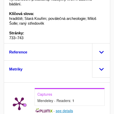
bádání.
Klíčová slova:
hradiště; Stará Kouřim; poválečná archeologie; Miloš
Šolle; raný středověk
Stránky:
733–743
Reference
Metriky
Captures
Mendeley - Readers:
1
-
see details