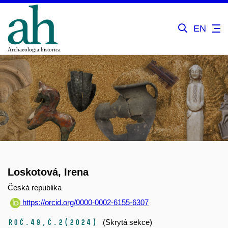
EN
Loskotová, Irena
Česká republika
https://orcid.org/0000-0002-6155-6307
Roč.49,
č.2
(2024)
(Skrytá sekce)