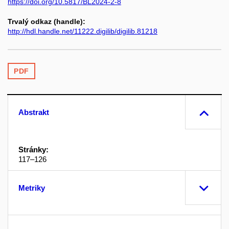
https://doi.org/10.5817/BL2024-2-8
Trvalý odkaz (handle):
http://hdl.handle.net/11222.digilib/digilib.81218
PDF
Abstrakt
Stránky:
117–126
Metriky